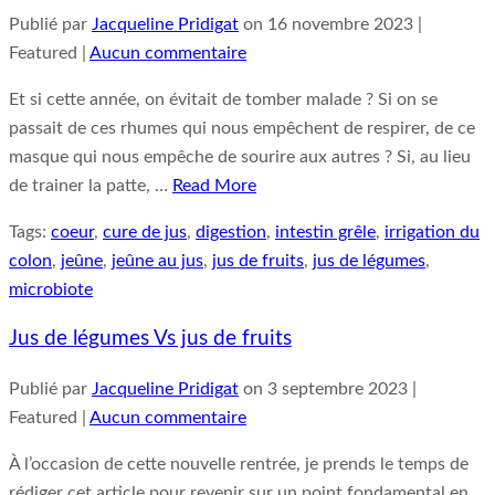
Publié par
Jacqueline Pridigat
on
16 novembre 2023
|
Featured
|
Aucun commentaire
Et si cette année, on évitait de tomber malade ? Si on se
passait de ces rhumes qui nous empêchent de respirer, de ce
masque qui nous empêche de sourire aux autres ? Si, au lieu
de trainer la patte, …
Read More
Tags:
coeur
,
cure de jus
,
digestion
,
intestin grêle
,
irrigation du
colon
,
jeûne
,
jeûne au jus
,
jus de fruits
,
jus de légumes
,
microbiote
Jus de légumes Vs jus de fruits
Publié par
Jacqueline Pridigat
on
3 septembre 2023
|
Featured
|
Aucun commentaire
À l’occasion de cette nouvelle rentrée, je prends le temps de
rédiger cet article pour revenir sur un point fondamental en