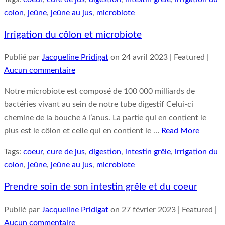
colon
,
jeûne
,
jeûne au jus
,
microbiote
Irrigation du côlon et microbiote
Publié par
Jacqueline Pridigat
on
24 avril 2023
| Featured
|
Aucun commentaire
Notre microbiote est composé de 100 000 milliards de
bactéries vivant au sein de notre tube digestif Celui-ci
chemine de la bouche à l’anus. La partie qui en contient le
plus est le côlon et celle qui en contient le …
Read More
Tags:
coeur
,
cure de jus
,
digestion
,
intestin grêle
,
irrigation du
colon
,
jeûne
,
jeûne au jus
,
microbiote
Prendre soin de son intestin grêle et du coeur
Publié par
Jacqueline Pridigat
on
27 février 2023
| Featured
|
Aucun commentaire