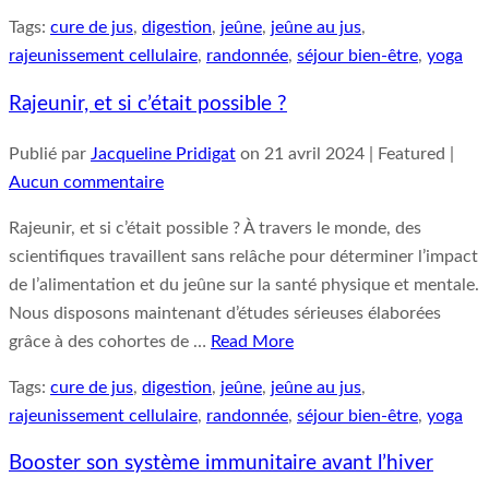
Tags:
cure de jus
,
digestion
,
jeûne
,
jeûne au jus
,
rajeunissement cellulaire
,
randonnée
,
séjour bien-être
,
yoga
Rajeunir, et si c’était possible ?
Publié par
Jacqueline Pridigat
on
21 avril 2024
| Featured
|
Aucun commentaire
Rajeunir, et si c’était possible ? À travers le monde, des
scientifiques travaillent sans relâche pour déterminer l’impact
de l’alimentation et du jeûne sur la santé physique et mentale.
Nous disposons maintenant d’études sérieuses élaborées
grâce à des cohortes de …
Read More
Tags:
cure de jus
,
digestion
,
jeûne
,
jeûne au jus
,
rajeunissement cellulaire
,
randonnée
,
séjour bien-être
,
yoga
Booster son système immunitaire avant l’hiver