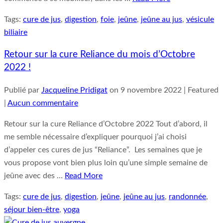
Tags:
cure de jus
,
digestion
,
foie
,
jeûne
,
jeûne au jus
,
vésicule
biliaire
Retour sur la cure Reliance du mois d’Octobre
2022 !
Publié par
Jacqueline Pridigat
on
9 novembre 2022
| Featured
|
Aucun commentaire
Retour sur la cure Reliance d’Octobre 2022 Tout d’abord, il
me semble nécessaire d’expliquer pourquoi j’ai choisi
d’appeler ces cures de jus “Reliance”. Les semaines que je
vous propose vont bien plus loin qu’une simple semaine de
jeûne avec des …
Read More
Tags:
cure de jus
,
digestion
,
jeûne
,
jeûne au jus
,
randonnée
,
séjour bien-être
,
yoga