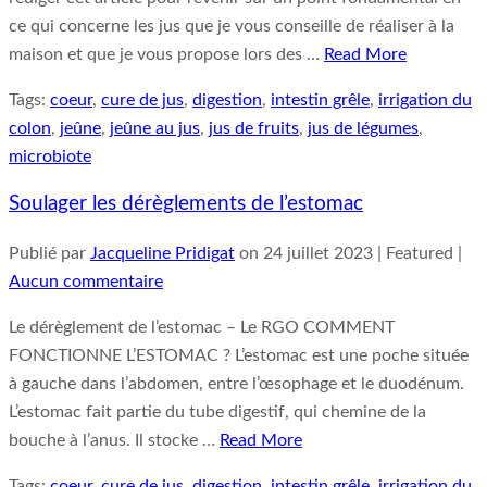
ce qui concerne les jus que je vous conseille de réaliser à la
maison et que je vous propose lors des …
Read More
Tags:
coeur
,
cure de jus
,
digestion
,
intestin grêle
,
irrigation du
colon
,
jeûne
,
jeûne au jus
,
jus de fruits
,
jus de légumes
,
microbiote
Soulager les dérèglements de l’estomac
Publié par
Jacqueline Pridigat
on
24 juillet 2023
| Featured
|
Aucun commentaire
Le dérèglement de l’estomac – Le RGO COMMENT
FONCTIONNE L’ESTOMAC ? L’estomac est une poche située
à gauche dans l’abdomen, entre l’œsophage et le duodénum.
L’estomac fait partie du tube digestif, qui chemine de la
bouche à l’anus. Il stocke …
Read More
Tags:
coeur
,
cure de jus
,
digestion
,
intestin grêle
,
irrigation du