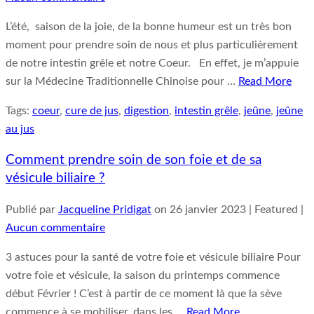
L’été, saison de la joie, de la bonne humeur est un très bon
moment pour prendre soin de nous et plus particulièrement
de notre intestin grêle et notre Coeur. En effet, je m’appuie
sur la Médecine Traditionnelle Chinoise pour …
Read More
Tags:
coeur
,
cure de jus
,
digestion
,
intestin grêle
,
jeûne
,
jeûne
au jus
Comment prendre soin de son foie et de sa
vésicule biliaire ?
Publié par
Jacqueline Pridigat
on
26 janvier 2023
| Featured
|
Aucun commentaire
3 astuces pour la santé de votre foie et vésicule biliaire Pour
votre foie et vésicule, la saison du printemps commence
début Février ! C’est à partir de ce moment là que la sève
commence à se mobiliser, dans les …
Read More