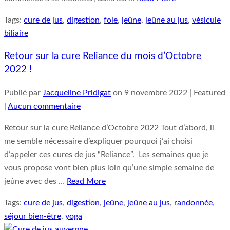
Tags:
cure de jus
,
digestion
,
foie
,
jeûne
,
jeûne au jus
,
vésicule
biliaire
Retour sur la cure Reliance du mois d’Octobre
2022 !
Publié par
Jacqueline Pridigat
on
9 novembre 2022
| Featured
|
Aucun commentaire
Retour sur la cure Reliance d’Octobre 2022 Tout d’abord, il
me semble nécessaire d’expliquer pourquoi j’ai choisi
d’appeler ces cures de jus “Reliance”. Les semaines que je
vous propose vont bien plus loin qu’une simple semaine de
jeûne avec des …
Read More
Tags:
cure de jus
,
digestion
,
jeûne
,
jeûne au jus
,
randonnée
,
séjour bien-être
,
yoga