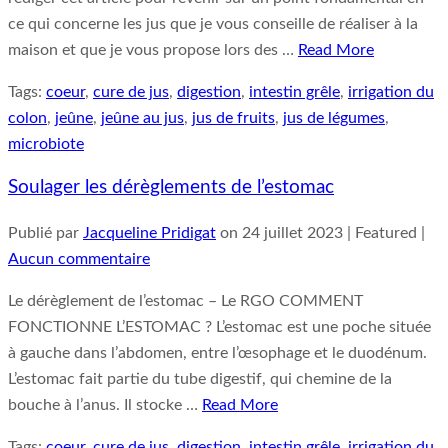
ce qui concerne les jus que je vous conseille de réaliser à la
maison et que je vous propose lors des …
Read More
Tags:
coeur
,
cure de jus
,
digestion
,
intestin grêle
,
irrigation du
colon
,
jeûne
,
jeûne au jus
,
jus de fruits
,
jus de légumes
,
microbiote
Soulager les dérèglements de l’estomac
Publié par
Jacqueline Pridigat
on
24 juillet 2023
| Featured
|
Aucun commentaire
Le dérèglement de l’estomac – Le RGO COMMENT
FONCTIONNE L’ESTOMAC ? L’estomac est une poche située
à gauche dans l’abdomen, entre l’œsophage et le duodénum.
L’estomac fait partie du tube digestif, qui chemine de la
bouche à l’anus. Il stocke …
Read More
Tags:
coeur
,
cure de jus
,
digestion
,
intestin grêle
,
irrigation du