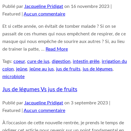
Publié par
Jacqueline Pridigat
on
16 novembre 2023
|
Featured
|
Aucun commentaire
Et si cette année, on évitait de tomber malade ? Si on se
passait de ces rhumes qui nous empêchent de respirer, de ce
masque qui nous empêche de sourire aux autres ? Si, au lieu
de trainer la patte, …
Read More
Tags:
coeur
,
cure de jus
,
digestion
,
intestin grêle
,
irrigation du
colon
,
jeûne
,
jeûne au jus
,
jus de fruits
,
jus de légumes
,
microbiote
Jus de légumes Vs jus de fruits
Publié par
Jacqueline Pridigat
on
3 septembre 2023
|
Featured
|
Aucun commentaire
À l’occasion de cette nouvelle rentrée, je prends le temps de
rédiger cet article pour revenir sur un point fondamental en