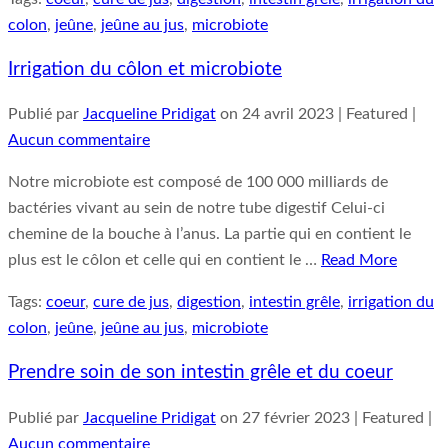
colon
,
jeûne
,
jeûne au jus
,
microbiote
Irrigation du côlon et microbiote
Publié par
Jacqueline Pridigat
on
24 avril 2023
| Featured
|
Aucun commentaire
Notre microbiote est composé de 100 000 milliards de
bactéries vivant au sein de notre tube digestif Celui-ci
chemine de la bouche à l’anus. La partie qui en contient le
plus est le côlon et celle qui en contient le …
Read More
Tags:
coeur
,
cure de jus
,
digestion
,
intestin grêle
,
irrigation du
colon
,
jeûne
,
jeûne au jus
,
microbiote
Prendre soin de son intestin grêle et du coeur
Publié par
Jacqueline Pridigat
on
27 février 2023
| Featured
|
Aucun commentaire