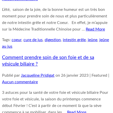
L’été, saison de la joie, de la bonne humeur est un très bon
moment pour prendre soin de nous et plus particulièrement
de notre intestin grêle et notre Coeur. En effet, je m’appuie
sur la Médecine Traditionnelle Chinoise pour …
Read More
Tags:
coeur
,
cure de jus
,
digestion
,
intestin grêle
,
jeûne
,
jeûne
au jus
Comment prendre soin de son foie et de sa
vésicule biliaire ?
Publié par
Jacqueline Pridigat
on
26 janvier 2023
| Featured
|
Aucun commentaire
3 astuces pour la santé de votre foie et vésicule biliaire Pour
votre foie et vésicule, la saison du printemps commence
début Février ! C’est à partir de ce moment là que la sève
commence à se mobiliser, dans les …
Read More