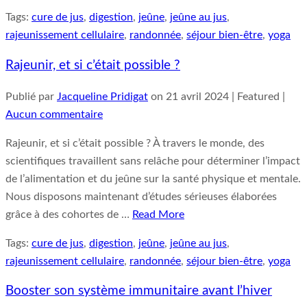
Tags:
cure de jus
,
digestion
,
jeûne
,
jeûne au jus
,
rajeunissement cellulaire
,
randonnée
,
séjour bien-être
,
yoga
Rajeunir, et si c’était possible ?
Publié par
Jacqueline Pridigat
on
21 avril 2024
| Featured
|
Aucun commentaire
Rajeunir, et si c’était possible ? À travers le monde, des
scientifiques travaillent sans relâche pour déterminer l’impact
de l’alimentation et du jeûne sur la santé physique et mentale.
Nous disposons maintenant d’études sérieuses élaborées
grâce à des cohortes de …
Read More
Tags:
cure de jus
,
digestion
,
jeûne
,
jeûne au jus
,
rajeunissement cellulaire
,
randonnée
,
séjour bien-être
,
yoga
Booster son système immunitaire avant l’hiver